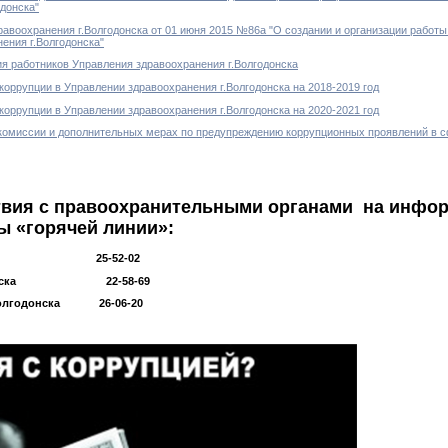
донска"
равоохранения г.Волгодонска от 01 июня 2015 №86а "О создании и организации работ
ения г.Волгодонска"
ия работников Управления здравоохранения г.Волгодонска
оррупции в Управлении здравоохранения г.Волгодонска на 2018-2019 год
оррупции в Управлении здравоохранения г.Волгодонска на 2020-2021 год
комиссии и дополнительных мерах по предупреждению коррупционных проявлений в 
твия с правоохранительными органами на инфо
 «горячей линии»:
онское» 25-52-02
олгодонска 22-58-69
.Волгодонска 26-06-20