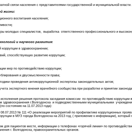
ратной связи населения с представителями государственной и муниципальной власти.
ой жизни:
ционного воспитания населения;
ливости
;
ры молодых специалистов, выработка ответственного профессионального и высокон
хнологий и научного развития:
й коррупции в здравоохранении;
овий, способствующих развитию коррупции;
ации мер по противодействию коррупции;
дублирования и двусмысленности права;
тодики проведения антикоррупционной экспертизы законодательных актов;
учета экспертного мнения врачебного сообщества при разработке и принятии законод
исполнения решения протокола заседания комиссии по противодействию коррупции в 
нием здравоохранения г.Волгодонска и подведомственными муниципальными учрежден
о состоянию на 11.07.2013 года):
 08.07.2013 № 111 «О реализации мероприятий по профилактике коррупционных прояв
рупции в МУЗ города Волгодонска на 2013 год, ( приложение к информации), который 
ом для пациентов месте, информации о телефонах «горячей линии» по противодейств
нения г. Волгодонска, правоохранительных органов.