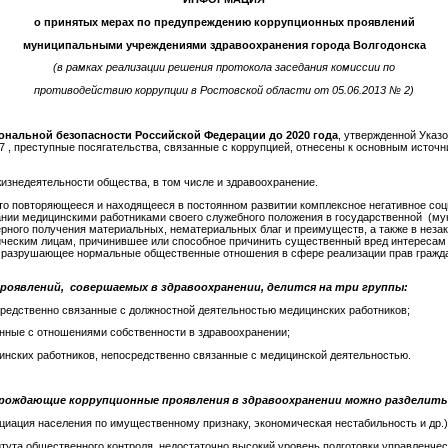
о принятых мерах по предупреждению коррупционных проявлений
муниципальными учреждениями здравоохранения города Волгодонска
(в рамках реализации решения протокола заседания комиссии по
противодействию коррупции в Ростовской области от 05.06.2013 № 2)
ональной безопасности Российской Федерации до 2020 года
, утвержденной Указ
7 , преступные посягательства, связанные с коррупцией, отнесены к основным источ
изнедеятельности общества, в том числе и здравоохранение.
то повторяющееся и находящееся в постоянном развитии комплексное негативное соц
нии медицинскими работниками своего служебного положения в государственной (му
рного получения материальных, нематериальных благ и преимуществ, а также в неза
еским лицам, причинившее или способное причинить существенный вред интересам 
е разрушающее нормальные общественные отношения в сфере реализации прав гражда
роявлений, совершаемых в здравоохранении, делится на три группы:
средственно связанные с должностной деятельностью медицинских работников;
анные с отношениями собственности в здравоохранении;
инских работников, непосредственно связанные с медицинской деятельностью.
орождающие коррупционные проявления в здравоохранении можно разделить
иация населения по имущественному признаку, экономическая нестабильность и др.)
тута общественного контроля, недостаточно высокий уровень подготовки управленчес