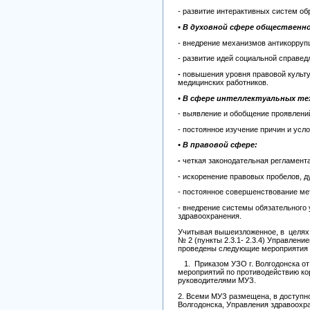
- развитие интерактивных систем об
• В духовной сфере общественн
- внедрение механизмов антикорруп
- развитие идей социальной справед
-
повышения уровня правовой культу
медицинских работников.
• В сфере интеллектуальных те
- выявление и обобщение проявлени
- постоянное изучение причин и усл
• В правовой сфере:
-
четкая законодательная регламент
- искоренение правовых пробелов, 
- постоянное совершенствование ме
- внедрение системы обязательного 
здравоохранения.
Учитывая вышеизложенное, в целях 
№ 2 (пункты 2.3.1- 2.3.4) Управле
проведены следующие мероприятия (п
1. Приказом УЗО г. Волгодонска от
мероприятий по противодействию кор
руководителями МУЗ.
2. Всеми МУЗ размещена, в доступн
Волгодонска, Управления здравоохра