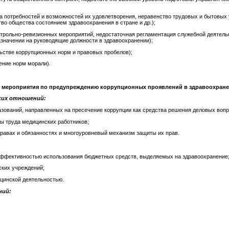
а потребностей и возможностей их удовлетворения, неравенство трудовых и бытовых 
во общества состоянием здравоохранения в стране и др.);
нтрольно-ревизионных мероприятий, недостаточная регламентация служебной деятель
азначении на руководящие должности в здравоохранении);
ьстве коррупционных норм и правовых пробелов);
ние норм морали).
 мероприятия по предупреждению коррупционных проявлений в здравоохране
ских отношений:
зований, направленных на пресечение коррупции как средства решения деловых вопр
ы труда медицинских работников;
правах и обязанностях и многоуровневый механизм защиты их прав.
эффективностью использования бюджетных средств, выделяемых на здравоохранение
ских учреждений;
ицинской деятельностью.
ний: