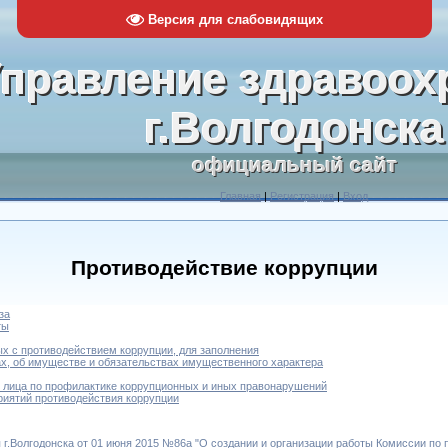
Версия для слабовидящих
правление здравоох
г.Волгодонска
официальный сайт
Главная
|
Регистрация
|
Вход
Противодействие коррупции
за
ты
х с противодействием коррупции, для заполнения
ах, об имуществе и обязательствах имущественного характера
 лица по профилактике коррупционных и иных правонарушений
иятий противодействия коррупции
г.Волгодонска от 01 июня 2015 №86а "О создании и организации работы Комиссии по 