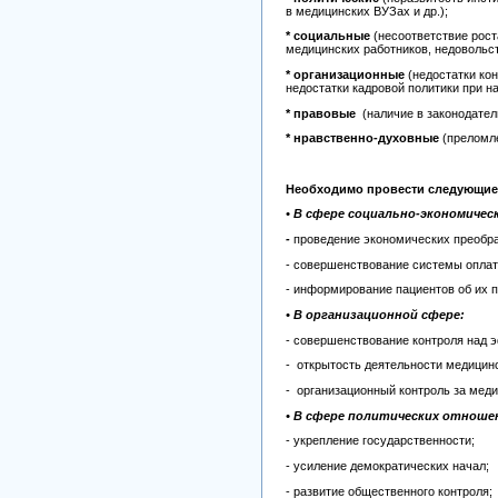
в медицинских ВУЗах и др.);
* социальные
(несоответствие рост
медицинских работников, недовольст
* организационные
(недостатки ко
недостатки кадровой политики при н
* правовые
(наличие в законодател
* нравственно-духовные
(преломле
Необходимо провести следующие
• В сфере социально-экономиче
-
проведение экономических преобра
- совершенствование системы оплат
- информирование пациентов об их 
• В организационной сфере:
- совершенствование контроля над 
- открытость деятельности медицин
- организационный контроль за мед
• В сфере политических отноше
- укрепление государственности;
- усиление демократических начал;
- развитие общественного контроля;