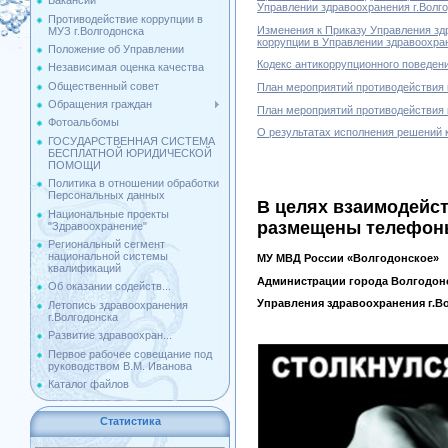
Вакансии
Управлении здравоохранения г.Волго
Противодействие коррупции в
Изменения к Приказу Управления зд
МУЗ г.Волгодонска
коррупции в Управлении здравоохран
Положение об Управлении
Кодекс антикоррупционного поведен
Независимая оценка качества
Общественный совет
План мероприятий противодействия к
Обращения граждан
План мероприятий противодействия к
Фотоальбомы
О результатах исполнения решений 
ГОСУДАРСТВЕННАЯ СИСТЕМА
БЕСПЛАТНОЙ ЮРИДИЧЕСКОЙ
ПОМОЩИ
Политика в отношении обработки
Персональных данных
В целях взаимодейс
Национальные проекты
размещены телефоны
"Здравоохранение"
Региональный сегмент
национальной системы
МУ МВД России «Волгод
квалификаций
Администрации города В
Об оказании содейств...
Управления здравоохранения г
Летопись здравоохранения
г.Волгодонска
Развитие здравоохран...
Первое рабочее совещание под
руководством В.М. Иванова
Каталог файлов
Статистика