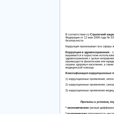
В соответствии со
Стратегией наци
Федерации от 12 мая 2009 года № 53
безопасности.
Коррупция пронизывает все сферы ж
Коррупция в здравоохранении
- э
выражается в корыстном использова
здравоохранения с целью неправоме
преимуществ физическим или юридич
охраны здоровья населения, а такж
медицинской помощи.
Классификация коррупционных п
1) коррупционные проявления, непо
2) коррупционные проявления, связ
3) коррупционные проявления медиц
Причины и условия, п
* экономические
(резкая дифференц
* политические
(неразвитость инсти