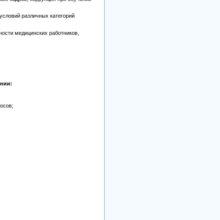
условий различных категорий
ности медицинских работников,
нии:
осов;
;