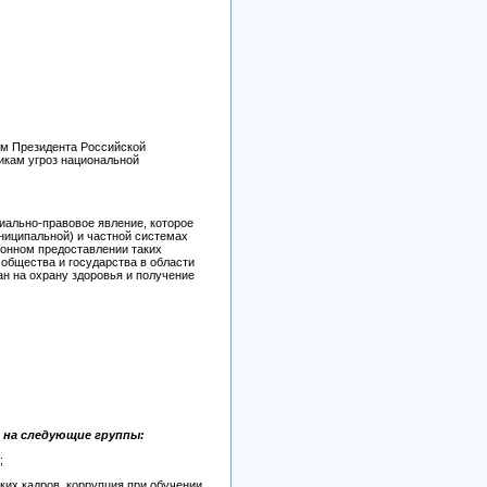
ом Президента Российской
никам угроз национальной
иально-правовое явление, которое
ниципальной) и частной системах
конном предоставлении таких
общества и государства в области
н на охрану здоровья и получение
 на следующие группы:
;
ких кадров, коррупция при обучении