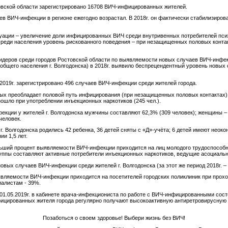
товской области зарегистрировано 16708 ВИЧ-инфицированных жителей.
аев ВИЧ-инфекции в регионе ежегодно возрастал. В 2018г. он фактически стабилизиров
ации – увеличение доли инфицированных ВИЧ среди внутривенных потребителей пси
 среди населения уровень рискованного поведения – при незащищенных половых конта
лидеров среди городов Ростовской области по выявляемости новых случаев ВИЧ-инфек
бщего населения г. Волгодонска) в 2018г. выявило беспрецендентный уровень новых 
.2019г. зарегистрировано 496 случаев ВИЧ-инфекции среди жителей города.
х преобладает половой путь инфицирования (при незащищенных половых контактах) –
ошло при употреблении инъекционных наркотиков (245 чел.).
екции у жителей г. Волгодонска мужчины составляют 62,3% (309 человек); женщины – 
человек.
 Волгодонска родились 42 ребенка, 36 детей сняты с «Д»-учёта; 6 детей имеют неок
ии 1,5 лет.
ий процент выявляемости ВИЧ-инфекции приходится на лиц молодого трудоспособного
руппы составляют активные потребители инъекционных наркотиков, ведущие асоциальн
овых случаев ВИЧ-инфекции среди жителей г. Волгодонска (за этот же период 2018г. – 
являемости ВИЧ-инфекции приходится на посетителей городских поликлиник при прох
иалистам - 39%.
1.05.2019г. в кабинете врача-инфекциониста по работе с ВИЧ-инфицированными сос
нфицированных жителя города регулярно получают высокоактивную антиретровирусную 
Позаботься о своем здоровье! Выбери жизнь без ВИЧ!