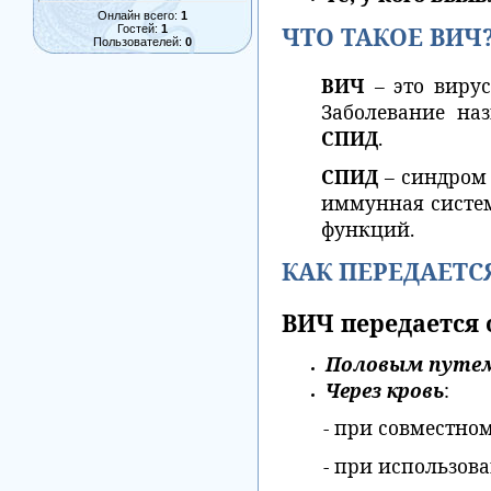
Онлайн всего:
1
ЧТО ТАКОЕ ВИЧ
Гостей:
1
Пользователей:
0
ВИЧ
– это виру
Заболевание на
СПИД
.
СПИД
– синдром
иммунная систем
функций.
КАК ПЕРЕДАЕТС
ВИЧ передается 
Половым путе
Через кровь
:
- при совместно
- при использов