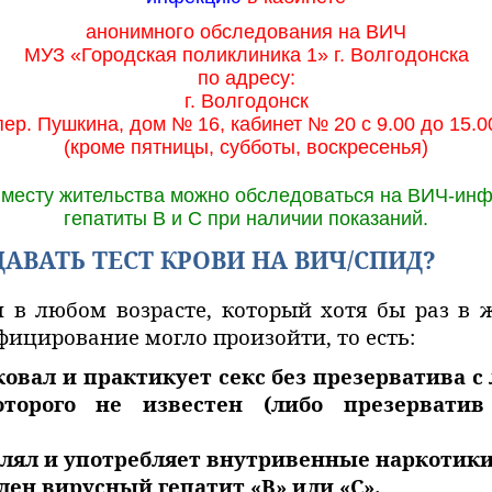
анонимного обследования на ВИЧ
МУЗ «Городская поликлиника 1» г. Волгодонска
по адресу:
г. Волгодонск
пер. Пушкина, дом № 16, кабинет № 20 с 9.00 до 15.0
(кроме пятницы, субботы, воскресенья)
 месту жительства можно обследоваться на ВИЧ-ин
гепатиты В и С при наличии показаний.
АВАТЬ ТЕСТ КРОВИ НА ВИЧ/СПИД?
 в любом возрасте, который хотя бы раз в 
фицирование могло произойти, то есть:
иковал и практикует секс без презерватива 
оторого не известен (либо презерватив
еблял и употребляет внутривенные наркотики
влен вирусный гепатит «В» или «С».