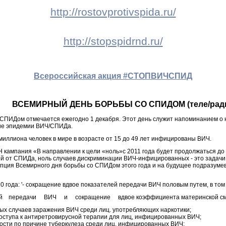
http://rostovprotivspida.ru/
http://stopspidrnd.ru/
Всероссийская акция #СТОПВИЧСПИД
ВСЕМИРНЫЙ ДЕНЬ БОРЬБЫ СО СПИДОМ (теле/ради
СПИДом отмечается ежегодно 1 декабря. Этот день служит напоминанием о
ие эпидемии ВИЧ/СПИДа.
иллиона человек в мире в возрасте от 15 до 49 лет инфицированы ВИЧ.
 кампания «В направлении к цели «ноль»с 2011 года будет продолжаться до 
й от СПИДа, ноль случаев дискриминации ВИЧ-инфицированных - это задачи,
пция Всемирного дня борьбы со СПИДом этого года и на будущее подразуме
0 года: '- сокращение вдвое показателей передачи ВИЧ половым путем, в то
ой передачи ВИЧ и сокращение вдвое коэффициента материнской сме
ых случаев заражения ВИЧ среди лиц. употребляющих наркотики;
оступа к антиретровирусной терапии для лиц, инфицированных ВИЧ;
ости по причине туберкулеза среди лиц, инфицированных ВИЧ;