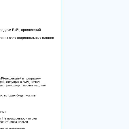
ередачи ВИЧ, проявлений
овины всех национальных планов
 ВИЧ-инфекцией в программу
дей, живущих с ВИЧ, начал
х происходит за счет тех, чье
я, которая будет носить
иями.
 Не подозревая, что они
ечить пока нельзя.
ного» поведения.