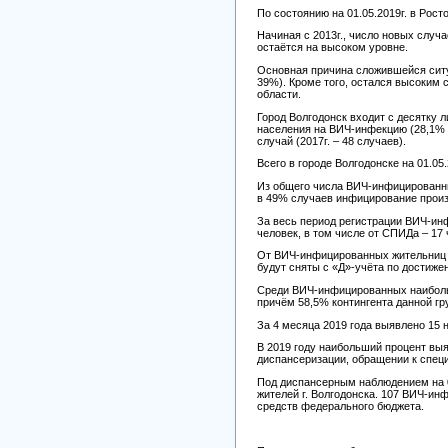
По состоянию на 01.05.2019г. в Рос
Начиная с 2013г., число новых случ
остаётся на высоком уровне.
Основная причина сложившейся ситу
39%). Кроме того, остался высоким
области.
Город Волгодонск входит с десятку 
населения на ВИЧ-инфекцию (28,1% о
случай (2017г. – 48 случаев).
Всего в городе Волгодонске на 01.05
Из общего числа ВИЧ-инфицированны
в 49% случаев инфицирование произ
За весь период регистрации ВИЧ-инф
человек, в том числе от СПИДа – 17 
От ВИЧ-инфицированных жительниц г.
будут сняты с «Д»-учёта по достижен
Среди ВИЧ-инфицированных наибольш
причём 58,5% контингента данной г
За 4 месяца 2019 года выявлено 15 н
В 2019 году наибольший процент вы
диспансеризации, обращении к спец
Под диспансерным наблюдением на 0
жителей г. Волгодонска. 107 ВИЧ-и
средств федерального бюджета.