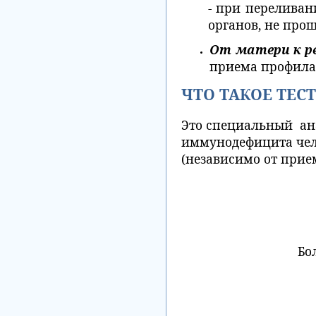
- при переливан
органов, не про
От матери к р
приема профила
ЧТО ТАКОЕ ТЕСТ
Это специальный ана
иммунодефицита чело
(независимо от прие
Бо