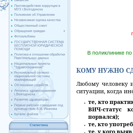
Вакансии
Противодействие коррупции в
МУЗ г.Волгодонска
Положение об Управлении
Независимая оценка качества
Общественный совет
Обращения граждан
Фотоальбомы
ГОСУДАРСТВЕННАЯ СИСТЕМА
БЕСПЛАТНОЙ ЮРИДИЧЕСКОЙ
ПОМОЩИ
В поликлинике по
Политика в отношении обработки
Персональных данных
Национальные проекты
"Здравоохранение"
КОМУ НУЖНО СД
Региональный сегмент
национальной системы
квалификаций
Любому человеку и
Об оказании содейств...
ситуации, когда ин
Летопись здравоохранения
г.Волгодонска
Развитие здравоохран...
те, кто практ
Первое рабочее совещание под
ВИЧ-статус к
руководством В.М. Иванова
Каталог файлов
порвался);
те, кто употр
Статистика
те, у кого выя