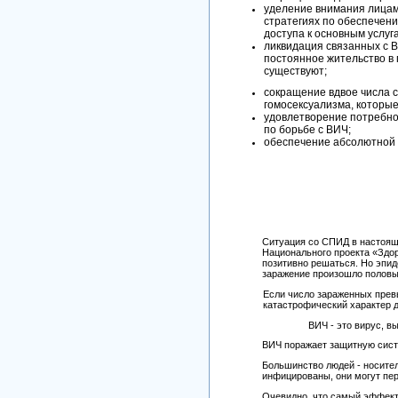
уделение внимания лица
стратегиях по обеспечен
доступа к основным услуг
ликвидация связанных с 
постоянное жительство в 
существуют;
сокращение вдвое числа с
гомосексуализма, которы
удовлетворение потребно
по борьбе с ВИЧ;
обеспечение абсолютной 
Ситуация со СПИД в настоящ
Национального проекта «Здор
позитивно решаться. Но эпид
заражение произошло половы
Если число зараженных превы
катастрофический характер 
ВИЧ - это вирус, 
ВИЧ поражает защитную сист
Большинство людей - носител
инфицированы, они могут пер
Очевидно, что самый эффекти