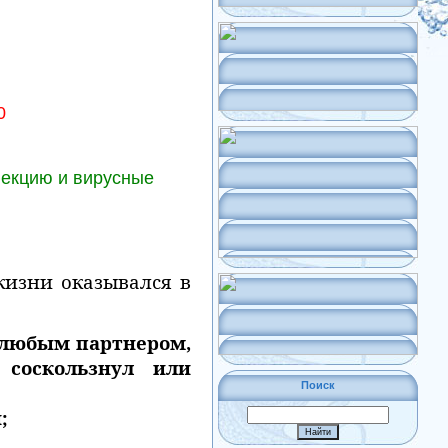
0
фекцию и вирусные
жизни оказывался в
с любым партнером,
 соскользнул или
Поиск
;