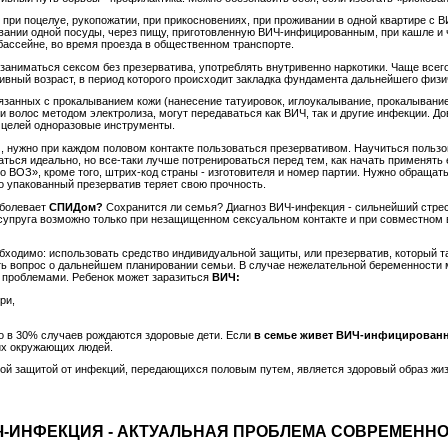
при поцелуе, рукопожатии, при прикосновениях, при проживании в одной квартире с 
вании одной посуды, через пищу, приготовленную ВИЧ-инфицированным, при кашле и ч
 бассейне, во время проезда в общественном транспорте.
 заниматься сексом без презерватива, употреблять внутривенно наркотики. Чаще всег
тивный возраст, в период которого происходит закладка фундамента дальнейшего физич
занных с прокалыванием кожи (нанесение татуировок, иглоукалывание, прокалывание 
ии волос методом электролиза, могут передаваться как ВИЧ, так и другие инфекции. Д
 целей одноразовые инструменты.
 нужно при каждом половом контакте пользоваться презервативом. Научиться пользо
ться идеально, но все-таки лучше потренироваться перед тем, как начать применять 
 ВОЗ», кроме того, штрих-код страны - изготовителя и номер партии. Нужно обращать
о упакованный презерватив теряет свою прочность.
аболевает
СПИДом?
Сохранится ли семья? Диагноз ВИЧ-инфекция - сильнейший стрес
 супруга возможно только при незащищенном сексуальном контакте и при совместном
бходимо: использовать средство индивидуальной защиты, или презерватив, который 
 вопрос о дальнейшем планировании семьи. В случае нежелательной беременности м
 проблемами. Ребенок может заразиться
ВИЧ:
ри,
ко в 30% случаев рождаются здоровые дети. Если
в семье живет ВИЧ-инфицирован
гих окружающих людей.
й защитой от инфекций, передающихся половым путем, является здоровый образ жи
Ч-ИНФЕКЦИЯ -
АКТУАЛЬНАЯ
ПРОБЛЕМА СОВРЕМЕННО