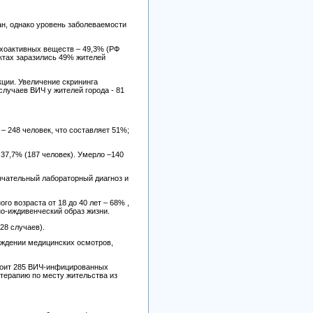
ан, однако уровень заболеваемости
хоактивных веществ – 49,3% (РФ
ктах заразились 49% жителей
ции. Увеличение скрининга
случаев ВИЧ у жителей города - 81
 248 человек, что составляет 51%;
37,7% (187 человек). Умерло –140
ончательный лабораторный диагноз и
 возраста от 18 до 40 лет – 68% ,
о-иждивенческий образ жизни.
28 случаев).
ождении медицинских осмотров,
тоит 285 ВИЧ-инфицированных
терапию по месту жительства из