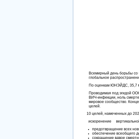
Всемирный день борьбы со 
глобальное распространен
По оценкам ЮНЭЙДС, 35,7 м
Проводимая под эгидой ООН
ВИЧ-инфекции, ноль смерте
мировое сообщество. Конце
целей.
10 целей, намеченных до 202
искоренение вертикальн
предотвращение всех нов
обеспечение всеобщего д
сокращение вдвое смертн