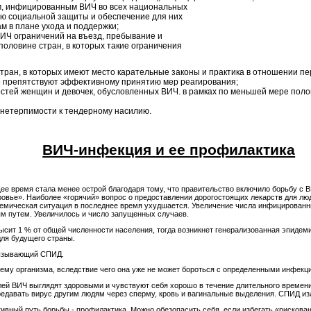
м, инфицированным ВИЧ во всех национальных
ию социальной защиты и обеспечение для них
ам в плане ухода и поддержки;
ВИЧ ограничений на въезд, пребывание и
половине стран, в которых такие ограничения
тран, в которых имеют место карательные законы и практика в отношении п
е препятствуют эффективному принятию мер реагирования;
стей женщин и девочек, обусловленных ВИЧ. в рамках по меньшей мере пол
нетерпимости к тендерному насилию.
ВИЧ-инфекция и ее профилактика
ее время стала менее острой благодаря тому, что правительство включило борьбу с
овье». Наиболее «горячий» вопрос о предоставлении дорогостоящих лекарств для лю
емическая ситуация в последнее время ухудшается. Увеличение числа инфицированны
м путем. Увеличилось и число запущенных случаев.
сит 1 % от общей численности населения, тогда возникнет генерализованная эпидеми
для будущего страны.
вызывающий СПИД.
ему организма, вследствие чего она уже не может бороться с определенными инфекц
ей ВИЧ выглядят здоровыми и чувствуют себя хорошо в течение длительного времени.
едавать вирус другим людям через сперму, кровь и вагинальные выделения. СПИД изл
вный путь борьбы - профилактика. Можно обезопасить себя, если избегать «рискован