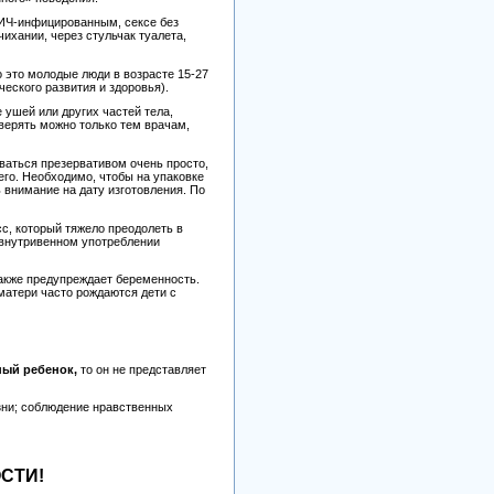
ВИЧ-инфицированным, сексе без
ихании, через стульчак туалета,
о это молодые люди в возрасте 15-27
еского развития и здоровья).
ушей или других частей тела,
оверять можно только тем врачам,
ваться презервативом очень просто,
его. Необходимо, чтобы на упаковке
 внимание на дату изготовления. По
с, который тяжело преодолеть в
 внутривенном употреблении
также предупреждает беременность.
атери часто рождаются дети с
ный ребенок,
то он не представляет
зни; соблюдение нравственных
СТИ!