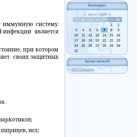
Календарь
«
Август 2026
»
Пн
Вт
Ср
Чт
Пт
Сб
Вс
т иммунную систему.
1
2
Ч-инфекции является
3
4
5
6
7
8
9
10
11
12
13
14
15
16
17
18
19
20
21
22
23
24
25
26
27
28
29
30
стояние, при котором
31
няет своих защитных
Архив записей
2023 Сентябрь
а.
наркотиков;
шприцев, игл;