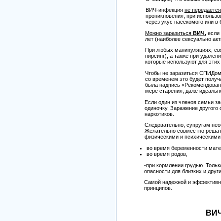
ВИЧ-инфекция
не передается
проникновения, при использо
через укус насекомого или в
Можно заразиться
ВИЧ
,
если
лет (наиболее сексуально ак
При любых манипуляциях, свя
пирсинг), а также при удален
которые используют для этих
Чтобы не заразиться СПИДом,
со временем это будет получа
была надпись «Рекомендовано
мере старения, даже идеальн
Если один из членов семьи з
одиночку. Заражение другого
наркотиков.
Следовательно, супругам нео
Желательно совместно решать
физическими и психическими
во время беременности мате
во время родов,
-при кормлении грудью. Толь
опасности для близких и дру
Самой надежной и эффективно
принципов.
ВИ