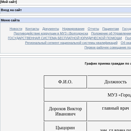
[
Мой сайт
]
Вход на сайт
Меню сайта
Новости
Контакты
Документы
Нормирование
Отчеты
Пациентам
Госуд
Противодействие коррупции в МУЗ г.Волгодонска
Положение об Управлении
ГОСУДАРСТВЕННАЯ СИСТЕМА БЕСПЛАТНОЙ ЮРИДИЧЕСКОЙ ПОМОЩИ
Пол
Региональный сегмент национальной системы квалификаций
Об ока
Первое рабочее совещание по
График приема граждан по 
Ф.И.О.
Должность
МУЗ «Горо
главный врач
Дорохов Виктор
Иванович
Цыцорин
зам. гл.врача п