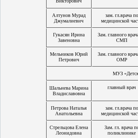
Викторович
Алтунов Мурад
зам. гл.врача п
Джумалиевич
медицинской час
Гукасян Ирина
Зам. главного врач
Завеновна
СМП
Мельников Юрий
Зам. главного врач
Петрович
ОМР
МУЗ «Детск
главный врач
Шальнева Марина
Владиславовна
Петрова Наталья
зам. гл.врача п
Анатольевна
медицинской час
Стрельцова Елена
Зам. гл. врача п
Леонидовна
поликлинике