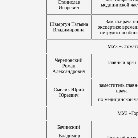
Станислав
медицинской час
Игоревич
Зам.гл.врача по
Швыргун Татьяна
экспертизе време
Владимировна
нетрудоспособно
МУЗ «Стомато
Череповский
главный врач
Роман
Александрович
заместитель главн
Смелик Юрий
врача
Юрьевич
по медицинской ч
МУЗ «Гор
Бачинский
Владимир
Главный врач