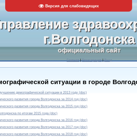
Версия для слабовидящих
правление здравоох
г.Волгодонска
официальный сайт
Главная
|
Регистрация
|
Вход
мографической ситуации в городе Волгод
учшению демографической ситуации в 2013 году (doc)
ческого развития города Волгодонска за 2014 год (doc)
ческого развития города Волгодонска за 2015 год (doc)
лгодонска по итогам 2015 года (doc)
ческого развития города Волгодонска за 2016 год (doc)
ческого развития города Волгодонска за 2017 год (doc)
ческого развития города Волгодонска за 2018 год (doc)