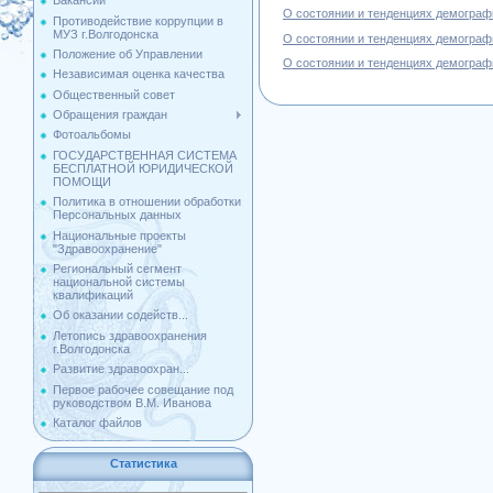
Вакансии
О состоянии и тенденциях демографи
Противодействие коррупции в
МУЗ г.Волгодонска
О состоянии и тенденциях демографи
Положение об Управлении
О состоянии и тенденциях демографи
Независимая оценка качества
Общественный совет
Обращения граждан
Фотоальбомы
ГОСУДАРСТВЕННАЯ СИСТЕМА
БЕСПЛАТНОЙ ЮРИДИЧЕСКОЙ
ПОМОЩИ
Политика в отношении обработки
Персональных данных
Национальные проекты
"Здравоохранение"
Региональный сегмент
национальной системы
квалификаций
Об оказании содейств...
Летопись здравоохранения
г.Волгодонска
Развитие здравоохран...
Первое рабочее совещание под
руководством В.М. Иванова
Каталог файлов
Статистика