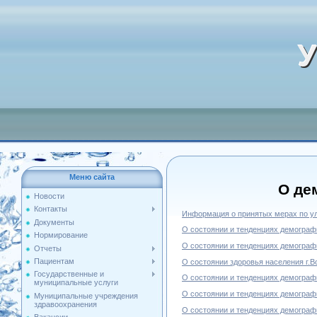
У
Меню сайта
О де
Новости
Контакты
Информация о принятых мерах по ул
Документы
О состоянии и тенденциях демографи
Нормирование
О состоянии и тенденциях демографи
Отчеты
Пациентам
О состоянии здоровья населения г.Во
Государственные и
О состоянии и тенденциях демографи
муниципальные услуги
О состоянии и тенденциях демографи
Муниципальные учреждения
здравоохранения
О состоянии и тенденциях демографи