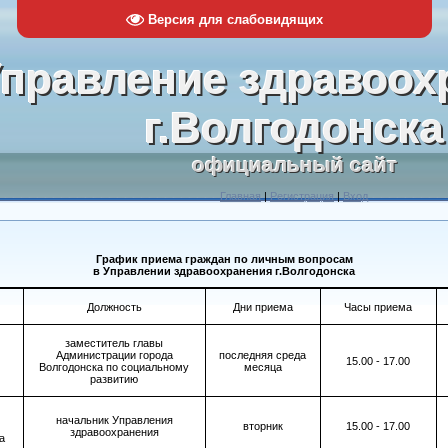
Версия для слабовидящих
правление здравоох
г.Волгодонска
официальный сайт
Главная
|
Регистрация
|
Вход
График приема граждан по личным вопросам
в Управлении здравоохранения г.Волгодонска
Должность
Дни приема
Часы приема
заместитель главы
Администрации города
последняя среда
15.00 - 17.00
Волгодонска по социальному
месяца
развитию
начальник Управления
вторник
15.00 - 17.00
здравоохранения
а