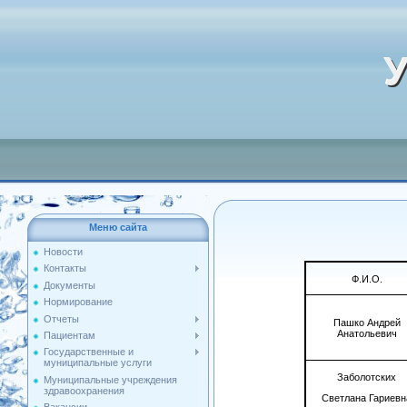
У
Меню сайта
Новости
Контакты
Ф.И.О.
Документы
Нормирование
Отчеты
Пашко Андрей
Анатольевич
Пациентам
Государственные и
муниципальные услуги
Заболотских
Муниципальные учреждения
здравоохранения
Светлана Гариевн