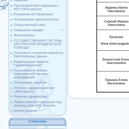
Вакансии
Противодействие коррупции в
Авдеева Ирина
МУЗ г.Волгодонска
Николаевна
Положение об Управлении
Независимая оценка качества
Скрипай Марина
Общественный совет
Алексеевна
Обращения граждан
Фотоальбомы
Букатова
ГОСУДАРСТВЕННАЯ СИСТЕМА
Инна Александров
БЕСПЛАТНОЙ ЮРИДИЧЕСКОЙ
ПОМОЩИ
Политика в отношении обработки
Персональных данных
Бахматская Елен
Национальные проекты
Анатольевна
"Здравоохранение"
Региональный сегмент
национальной системы
квалификаций
Гришина Елена
Об оказании содейств...
Васильевна
Летопись здравоохранения
г.Волгодонска
Развитие здравоохран...
Первое рабочее совещание под
руководством В.М. Иванова
Каталог файлов
Статистика