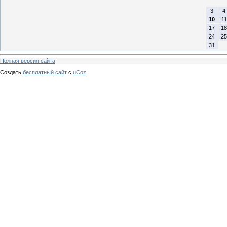
3
4
10
11
17
18
24
25
31
Полная версия сайта
Создать
бесплатный сайт
с
uCoz